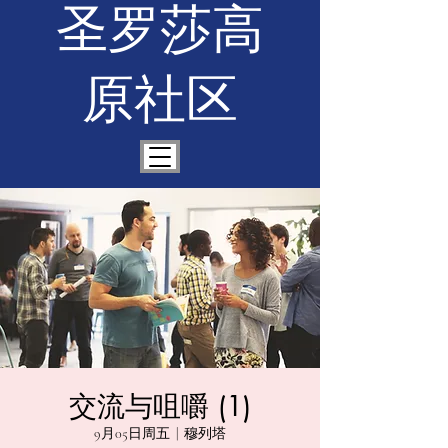
圣罗莎高
原社区
交流与咀嚼 (1)
9月05日周五
  |  
穆列塔