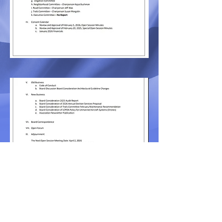
LaCresta999@gmail.com