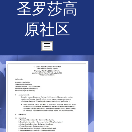
圣罗莎高
原社区